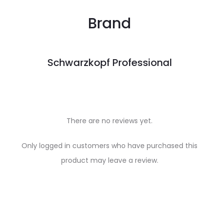
Brand
Schwarzkopf Professional
There are no reviews yet.
R
Only logged in customers who have purchased this
e
product may leave a review.
v
i
e