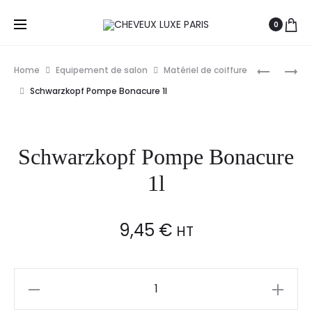
0
Prod
S-
HERCULE
Home
Equipement de salon
Matériel de coiffure
PRO
PEIGNE
navig
Schwarzkopf Pompe Bonacure 1l
TÊTE
1050/7
D’APPRE
1/4-
BRAD
1250/7
Schwarzkopf Pompe Bonacure
30CM
1/4
AVEC
1l
BARBE
CHÂTAIN
9,45
€
4
HT
Schwarzkopf
Pompe