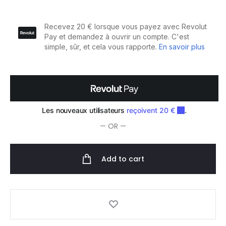
Bonacure
1l
quantity
— OR —
Add to cart