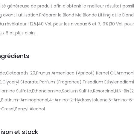
é généreuse de produit afin d’obtenir le meilleur résultat possib
vant l’utilisation.Préparer le Blond Me Blonde Lifting et le Blon
vélateur : 12%|40 Vol. pour les niveaux 6 et 7, 9%|30 Vol. pour
x 8 et plus clairs.
ngrédients
de,Ceteareth-20,Prunus Armeniaca (Apricot) Kernel Oil,Ammo
00,Glyceryl Stearate,Parfum (Fragrance),Trisodium Ethylenediam
Diamine Sulfate,Ethanolamine,Sodium Sulfite,Resorcinol,N,N-Bis(
ol,Biotin,m-Aminophenol,4-Amino-2-Hydroxytoluene,5-Amino-6
Cresol,Benzyl Alcohol
aison et stock