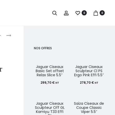
0
0
roduct
WELLA
BLOND
PROFESSIONALS
ME
avigation
COLOR
LIFT
NOS OFFRES
FRESH
&
COLORATION
BLEND
TEMPORAIRE
60ML
r
Jaguar Ciseaux
Jaguar Ciseaux
Basic Set offset
Sculpteur Cl PS
60ML
Relax Slice 5.5″
Ergo Pink Effi 5.5″
299,70
€
278,70
€
HT
HT
Jaguar Ciseaux
Saïza Ciseaux de
Sculpteur Off GL
Coupe Classic
Kamiyu T33 Effi
Viper 5.5″