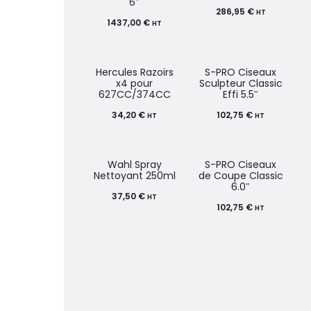
6″
286,95
€
HT
1437,00
€
HT
Hercules Razoirs
S-PRO Ciseaux
x4 pour
Sculpteur Classic
627CC/374CC
Effi 5.5″
34,20
€
102,75
€
HT
HT
Wahl Spray
S-PRO Ciseaux
Nettoyant 250ml
de Coupe Classic
6.0″
37,50
€
HT
102,75
€
HT