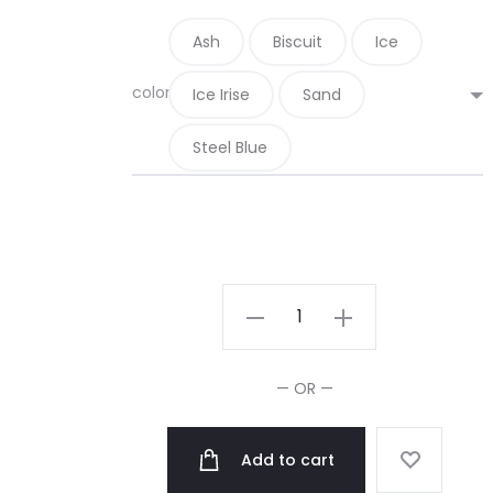
Ash
Biscuit
Ice
color
Ice Irise
Sand
Steel Blue
Schwarzkopf
Professional
Blond
— OR —
Me-
Crème
Add to cart
Blondeur
à