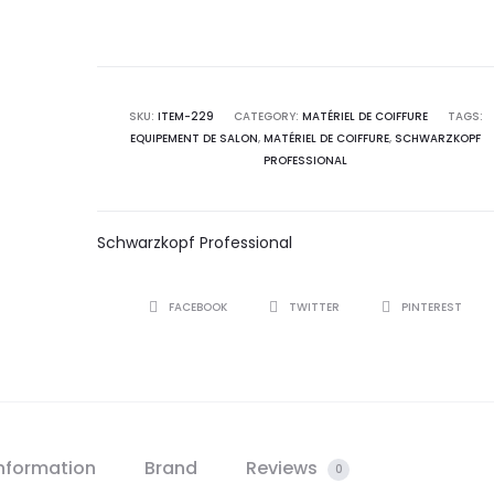
Éclaircir
60ml
quantity
SKU:
ITEM-229
CATEGORY:
MATÉRIEL DE COIFFURE
TAGS:
EQUIPEMENT DE SALON
,
MATÉRIEL DE COIFFURE
,
SCHWARZKOPF
PROFESSIONAL
Schwarzkopf Professional
SHARE
FACEBOOK
TWITTER
PINTEREST
information
Brand
Reviews
0