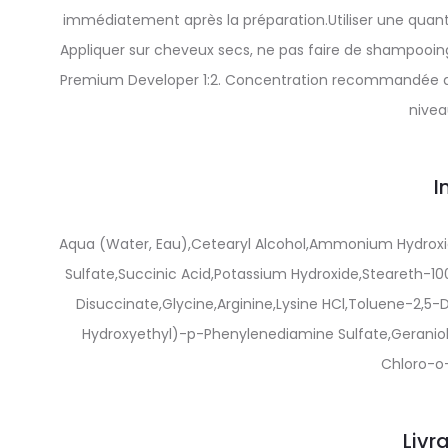
immédiatement après la préparation.Utiliser une quantit
Appliquer sur cheveux secs, ne pas faire de shampooing a
Premium Developer 1:2. Concentration recommandée du ré
niveau
I
Aqua (Water, Eau),Cetearyl Alcohol,Ammonium Hydroxi
Sulfate,Succinic Acid,Potassium Hydroxide,Steareth-1
Disuccinate,Glycine,Arginine,Lysine HCl,Toluene-2,5-
Hydroxyethyl)-p-Phenylenediamine Sulfate,Gerani
Chloro-o-
Livr