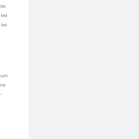
le.
d Me
 les
nium
ine
2-
-