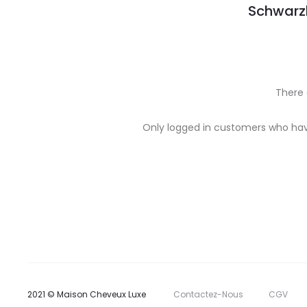
Schwarzk
There 
R
Only logged in customers who hav
e
v
i
e
w
s
2021 © Maison Cheveux Luxe
Contactez-Nous
CGV