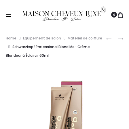
0
Prod
WELLA
BLOND
Home
Equipement de salon
Matériel de coiffure
PROFESS
ME
navig
Schwarzkopf Professional Blond Me- Crème
COLOR
LIFT
Blondeur à Éclaircir 60ml
FRESH
&
COLORAT
BLEND
TEMPORA
60ML
60ML