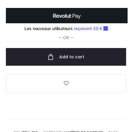
à
Éclaircir
60ml
quantity
— OR —
Add to cart