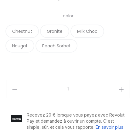
color
Chestnut
Granite
Milk Choc
Nougat
Peach Sorbet
Schwarzkopf
Professional
Blond
Me-
Crème
Blondeur