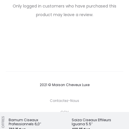
R
Only logged in customers who have purchased this
e
product may leave a review.
v
i
e
w
s
2021 © Maison Cheveux Luxe
Contactez-Nous
CGV
NOS OFFRES
Barnum Ciseaux
Saiza Ciseaux Effileurs
S
Professionnels 6,0″
Iguana 5.5″
B
P
T
F
I
P