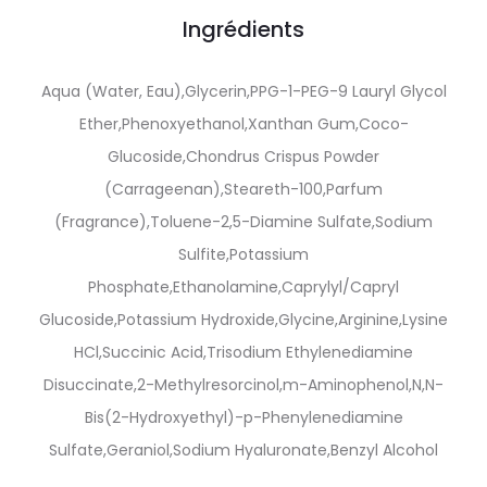
Ingrédients
Aqua (Water, Eau),Glycerin,PPG-1-PEG-9 Lauryl Glycol
Ether,Phenoxyethanol,Xanthan Gum,Coco-
Glucoside,Chondrus Crispus Powder
(Carrageenan),Steareth-100,Parfum
(Fragrance),Toluene-2,5-Diamine Sulfate,Sodium
Sulfite,Potassium
Phosphate,Ethanolamine,Caprylyl/Capryl
Glucoside,Potassium Hydroxide,Glycine,Arginine,Lysine
HCl,Succinic Acid,Trisodium Ethylenediamine
Disuccinate,2-Methylresorcinol,m-Aminophenol,N,N-
Bis(2-Hydroxyethyl)-p-Phenylenediamine
Sulfate,Geraniol,Sodium Hyaluronate,Benzyl Alcohol