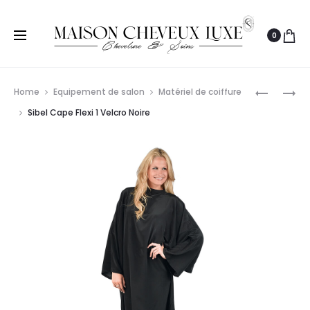
0
Prod
CRICKET
PROFIST
Home
Equipement de salon
Matériel de coiffure
BROSSE
PAPIER
navig
Sibel Cape Flexi 1 Velcro Noire
ANTI-
DE
STATIQU
PROTECT
VOLUMIZ
PROFIST
4X125PC