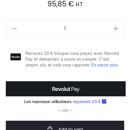
95,85
€
HT
Sibel
Cape
Flexi
1
Velcro
Noire
quantity
— OR —
Add to cart