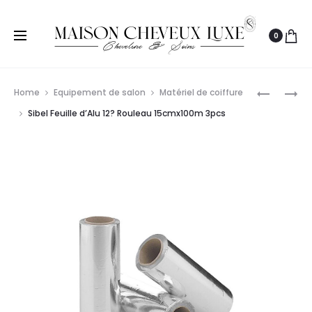
0
Prod
SIBEL
S-
Home
Equipement de salon
Matériel de coiffure
PINCES
PRO
navig
Sibel Feuille d’Alu 12? Rouleau 15cmx100m 3pcs
SÉPARE-
BIGOUDI
MÈCHES
EN
FORTE
PLASTIQ
11CM
MISE
–
EN
6PCS
PLIS
Ø36MM
X6