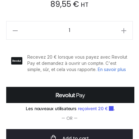
89,55
€
HT
Sibel
Feuille
d'Alu
12?
Rouleau
15cmx100m
3pcs
quantity
— OR —
Add to cart