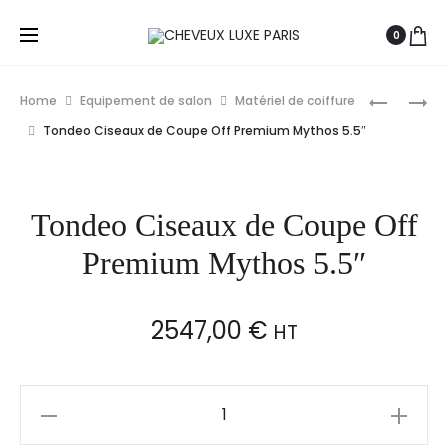
0
Prod
JAGUAR
TONDEO
Home
Equipement de salon
Matériel de coiffure
CISEAUX
TCR
navig
Tondeo Ciseaux de Coupe Off Premium Mythos 5.5″
DE
BLADES
COUPE
6.0″
Tondeo Ciseaux de Coupe Off
CL
GL
Premium Mythos 5.5″
DYNASTY
CC42
2547,00
€
6
HT
Tondeo
Ciseaux