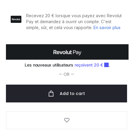
de
Coupe
Off
Premium
Mythos
5.5"
quantity
— OR —
Add to cart