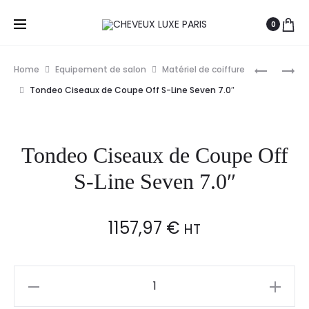
0
Prod
BARBURY
SAIZA
Home
Equipement de salon
Matériel de coiffure
CUIR
CISEAUX
navig
Tondeo Ciseaux de Coupe Off S-Line Seven 7.0″
D’AFFÛT
EFFILEUR
EN
GAUCHE
CUIR
IGUANA
Tondeo Ciseaux de Coupe Off
5.5″
S-Line Seven 7.0″
1157,97
€
HT
Tondeo
Ciseaux