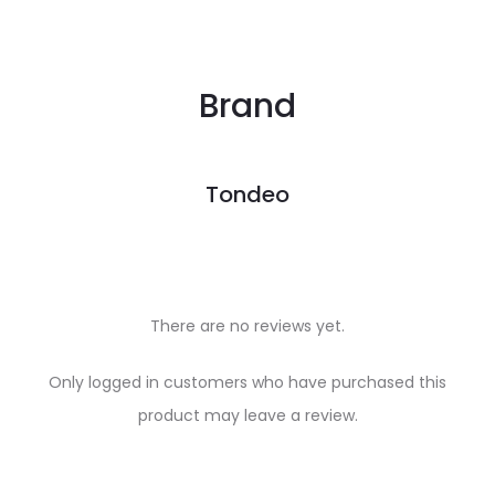
Brand
Tondeo
There are no reviews yet.
R
Only logged in customers who have purchased this
e
product may leave a review.
v