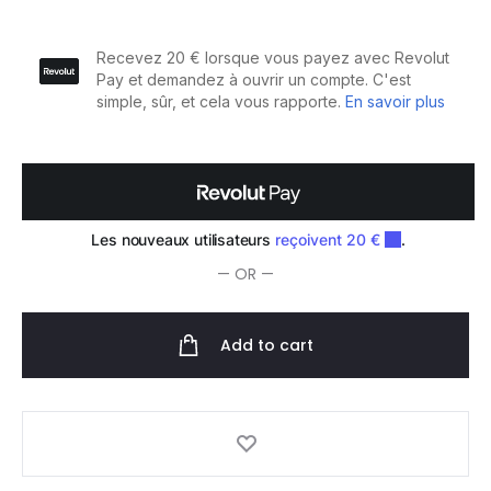
de
Coupe
Off
S-
Line
Seven
7.0"
quantity
— OR —
Add to cart