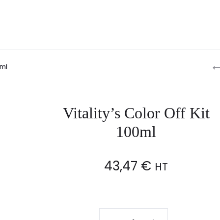
P
0ml
n
Vitality’s Color Off Kit
100ml
43,47
€
HT
Vitality's