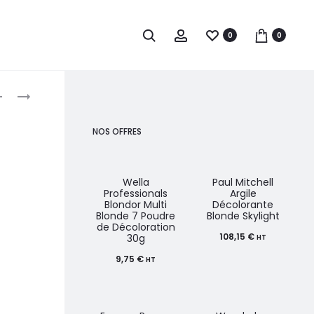
0
0
roduct
EUGENE
PAUL
PERMA
MITCHELL
avigation
SOLARIS
SYNCHROLIFT
NOS OFFRES
POWDER
POUDRE
7
DÉCOLORANTE
COMPACTE
BLEUE
Wella
Paul Mitchell
Professionals
Argile
450G
ULTRA
Blondor Multi
Décolorante
Blonde 7 Poudre
Blonde Skylight
RAPIDE
de Décoloration
800G
108,15
€
30g
HT
9,75
€
HT