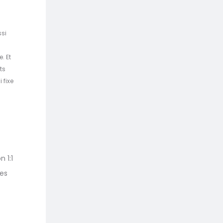
ssi
. Et
ts
 fixe
 1:1
les