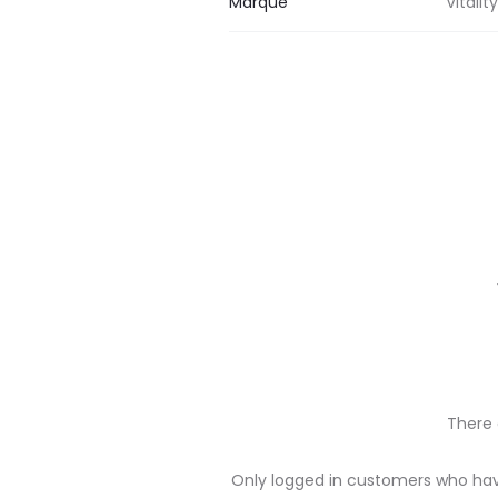
Marque
Vitality
There 
R
Only logged in customers who hav