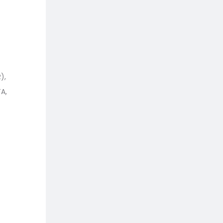
),
A,