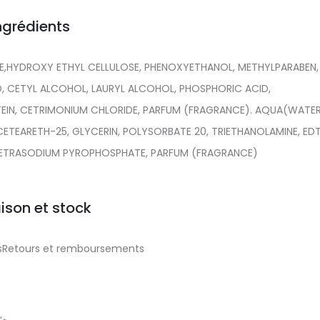
ngrédients
,HYDROXY ETHYL CELLULOSE, PHENOXYETHANOL, METHYLPARABEN,
D, CETYL ALCOHOL, LAURYL ALCOHOL, PHOSPHORIC ACID,
N, CETRIMONIUM CHLORIDE, PARFUM (FRAGRANCE). AQUA(WATER
ETEARETH-25, GLYCERIN, POLYSORBATE 20, TRIETHANOLAMINE, EDT
TETRASODIUM PYROPHOSPHATE, PARFUM (FRAGRANCE)
aison et stock
aisRetours et remboursements