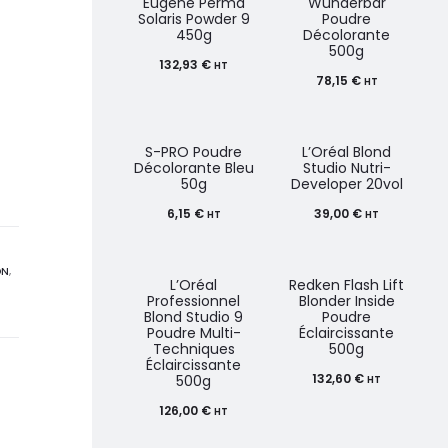
Eugene Perma
Wunderbar
Solaris Powder 9
Poudre
450g
Décolorante
500g
132,93
€
HT
78,15
€
HT
S-PRO Poudre
L’Oréal Blond
Décolorante Bleu
Studio Nutri-
50g
Developer 20vol
6,15
€
39,00
€
HT
HT
ON
,
L’Oréal
Redken Flash Lift
Professionnel
Blonder Inside
Blond Studio 9
Poudre
Poudre Multi-
Éclaircissante
Techniques
500g
Éclaircissante
132,60
€
500g
HT
126,00
€
HT