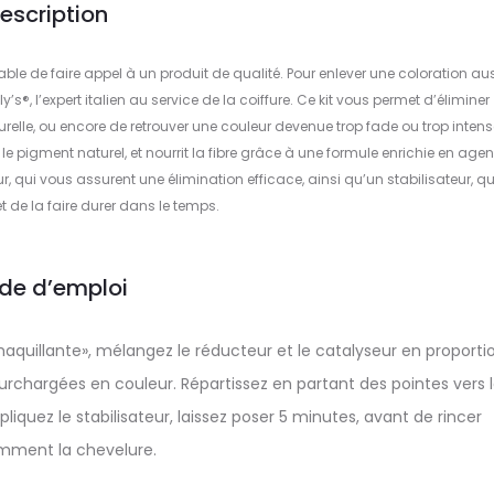
escription
sable de faire appel à un produit de qualité. Pour enlever une coloration au
y’s®, l’expert italien au service de la coiffure. Ce kit vous permet d’éliminer
elle, ou encore de retrouver une couleur devenue trop fade ou trop intense
le pigment naturel, et nourrit la fibre grâce à une formule enrichie en agen
ur, qui vous assurent une élimination efficace, ainsi qu’un stabilisateur, qui
t de la faire durer dans le temps.
de d’emploi
uillante», mélangez le réducteur et le catalyseur en proportion
 surchargées en couleur. Répartissez en partant des pointes vers 
iquez le stabilisateur, laissez poser 5 minutes, avant de rincer
ment la chevelure.