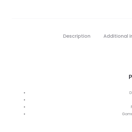
Description
Additional 
P
D
Gomme