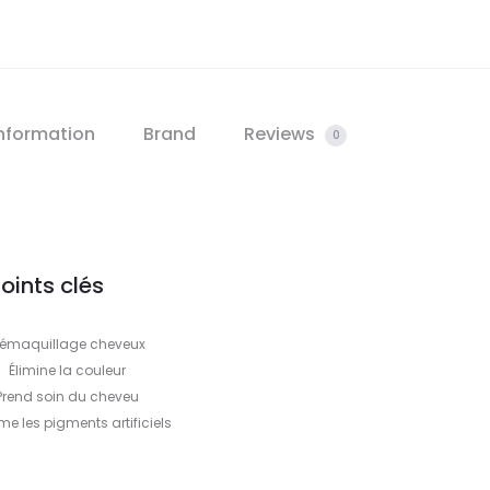
information
Brand
Reviews
0
oints clés
émaquillage cheveux
Élimine la couleur
Prend soin du cheveu
 les pigments artificiels