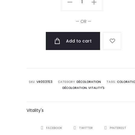
Color
Off
— OR —
Kit
100ml
Add to cart
quantity
SKU:
VR003153
CATEGORY:
DÉCOLORATION
TAGS:
COLORATI
DÉCOLORATION
,
VITALITY'S
Vitality's
SHARE
FACEBOOK
TWITTER
PINTEREST