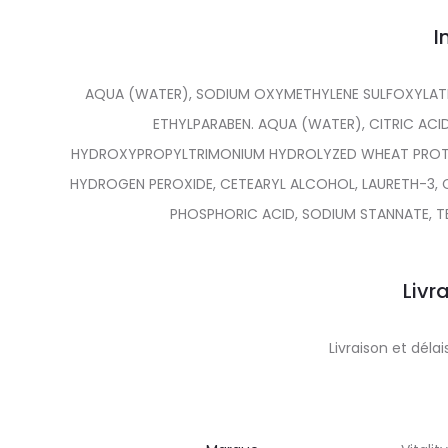
I
AQUA (WATER), SODIUM OXYMETHYLENE SULFOXYLATE
ETHYLPARABEN. AQUA (WATER), CITRIC ACI
HYDROXYPROPYLTRIMONIUM HYDROLYZED WHEAT PROTEI
HYDROGEN PEROXIDE, CETEARYL ALCOHOL, LAURETH-3, C
PHOSPHORIC ACID, SODIUM STANNATE, 
Livr
Livraison et dél