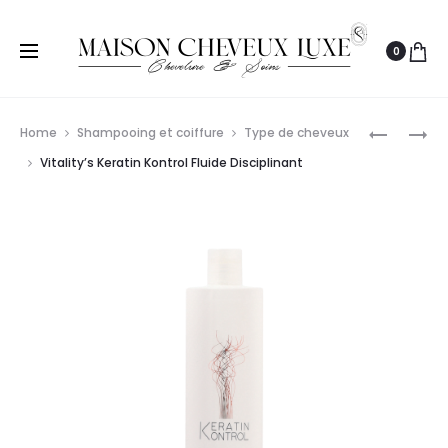
0
Prod
L’ORÉAL
WELLA
Home
Shampooing et coiffure
Type de cheveux
LOTION
PROFESS
navig
Vitality’s Keratin Kontrol Fluide Disciplinant
DE
CREATIN
PERMANE
WAVE
ADVANC
C
TONIQUE
75ML
2
75ML