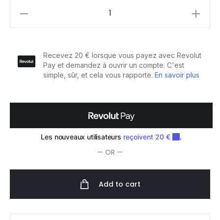
Vitality's
Lixxo
Crème
Apaisante
pour
Cheveux
Naturel
250ml
quantity
— OR —
Add to cart