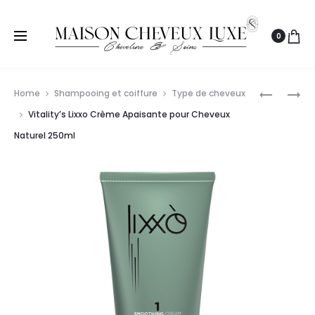
0
Prod
VITALITY’
WELLA
Home
Shampooing et coiffure
Type de cheveux
LIXXO
PROFESS
navig
Vitality’s Lixxo Crème Apaisante pour Cheveux
SMOOTI
CREATIN
Naturel 250ml
CREAM
CURL
DAMAGE
WAVE
HAIR
NEUTRALI
250ML
1L