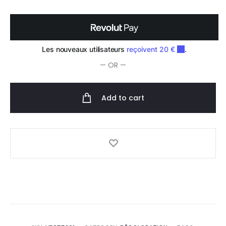
Poudre
de
Décoloration
800g
quantity
— OR —
Add to cart