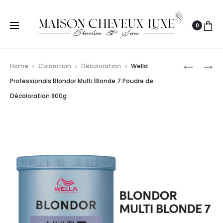
0
Prod
WELLA
COLOUR
Home
Coloration
Décoloration
Wella
PROFESS
UNDO
navig
Professionals Blondor Multi Blonde 7 Poudre de
BLONDOR
COLOR
Décoloration 800g
MULTI
REMOVER
BLONDE
5
7
KIT
POUDRE
D’APPLIC
DE
DÉCOLOR
30G