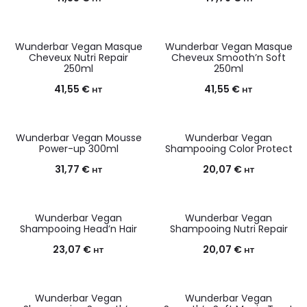
Wunderbar Vegan Masque
Wunderbar Vegan Masque
Cheveux Nutri Repair
Cheveux Smooth’n Soft
250ml
250ml
41,55
€
41,55
€
HT
HT
Wunderbar Vegan Mousse
Wunderbar Vegan
Power-up 300ml
Shampooing Color Protect
31,77
€
20,07
€
HT
HT
Wunderbar Vegan
Wunderbar Vegan
Shampooing Head’n Hair
Shampooing Nutri Repair
23,07
€
20,07
€
HT
HT
Wunderbar Vegan
Wunderbar Vegan