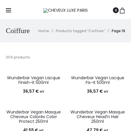
0
Coiffure
Home
Products tagged “Coiffure”
Page 19
304 products
Wunderbar Vegan Lacque
Wunderbar Vegan Lacque
Finish-It 500ml
Fix-It 500ml
36,57
€
36,57
€
HT
HT
Wunderbar Vegan Masque
Wunderbar Vegan Masque
Cheveux Colorés Color
Cheveux Head’n Hair
Protect 250ml
250ml
41,55
€
47,79
€
HT
HT