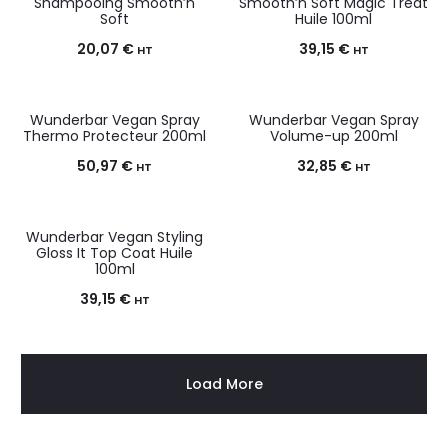
Shampooing Smooth’n
Smooth’n Soft Magic Treat
Soft
Huile 100ml
20,07
€
39,15
€
HT
HT
Wunderbar Vegan Spray
Wunderbar Vegan Spray
Thermo Protecteur 200ml
Volume-up 200ml
50,97
€
32,85
€
HT
HT
Wunderbar Vegan Styling
Gloss It Top Coat Huile
100ml
39,15
€
HT
Load More