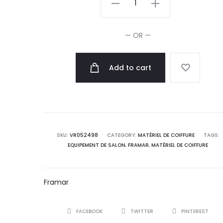
Pop
Up
— OR —
Feuilles
Aluminium
Add to cart
x500
quantity
SKU:
VR052498
CATEGORY:
MATÉRIEL DE COIFFURE
TAGS:
EQUIPEMENT DE SALON
,
FRAMAR
,
MATÉRIEL DE COIFFURE
Framar
SHARE
FACEBOOK
TWITTER
PINTEREST