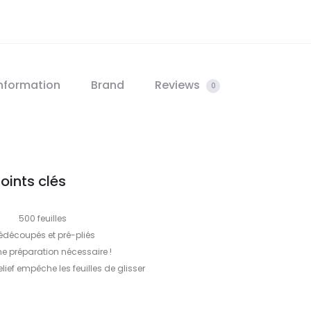
information
Brand
Reviews
0
oints clés
500 feuilles
édécoupés et pré-pliés
e préparation nécessaire !
elief empêche les feuilles de glisser