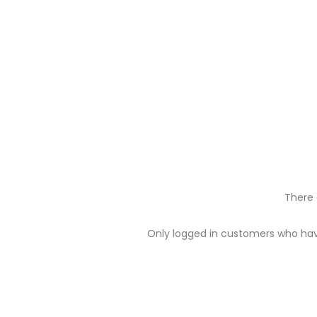
There 
R
Only logged in customers who hav
e
v
i