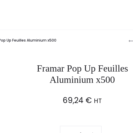
P
Pop Up Feuilles Aluminium x500
n
Framar Pop Up Feuilles
Aluminium x500
69,24
€
HT
Framar