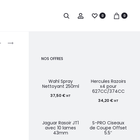
0
0
roduct
OLIVIA
FRAMAR
GARDEN
MERCURY
avigation
FINGERBRUSH
IN
NOS OFFRES
COMBO
RETROGRADE
MEDIUM
FEUILLES
PASTEL
D’ALUMINIUM
Wahl Spray
Hercules Razoirs
Nettoyant 250ml
x4 pour
PINK
5×11″
627CC/374CC
37,50
€
X500
HT
34,20
€
HT
Jaguar Rasoir JT1
S-PRO Ciseaux
avec 10 lames
de Coupe Offset
43mm
5.5″