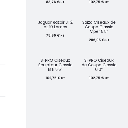
83,76
€
102,75
€
HT
HT
Jaguar Razoir JT2
Saïza Ciseaux de
et 10 Lames
Coupe Classic
Viper 5.5″
78,96
€
HT
286,95
€
HT
S-PRO Ciseaux
S-PRO Ciseaux
Sculpteur Classic
de Coupe Classic
Effi 5.5″
6.0″
102,75
€
102,75
€
HT
HT