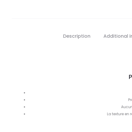
Description
Additional 
P
Pr
Aucun
La texture en r