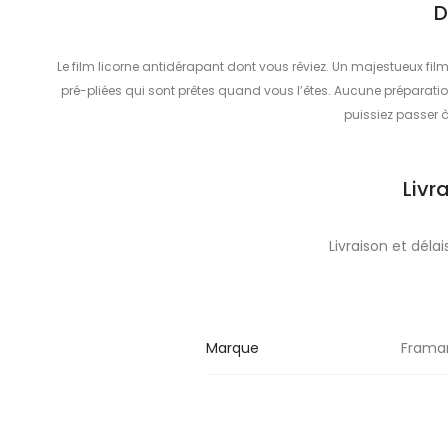
D
Le film licorne antidérapant dont vous rêviez. Un majestueux film
pré-pliées qui sont prêtes quand vous l’êtes. Aucune préparation
puissiez passer à
Livr
Livraison et dél
Marque
Frama