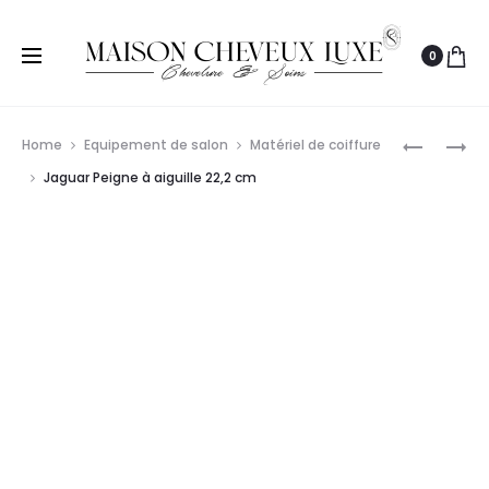
0
Prod
HERCULE
SIBEL
Home
Equipement de salon
Matériel de coiffure
PEIGNE
GANTS
navig
Jaguar Peigne à aiguille 22,2 cm
619/7
EN
VINYLE
JETABLES
M
X100