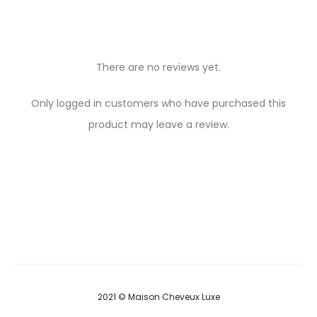
There are no reviews yet.
R
Only logged in customers who have purchased this
e
product may leave a review.
v
i
e
w
s
2021 © Maison Cheveux Luxe