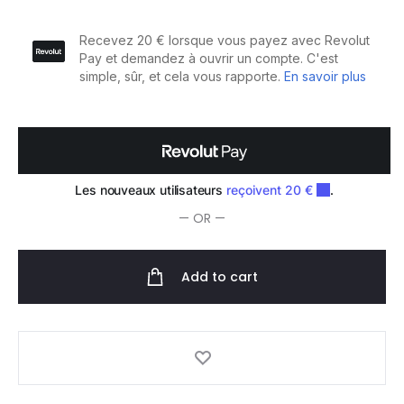
à
aiguille
22,2
cm
quantity
— OR —
Add to cart