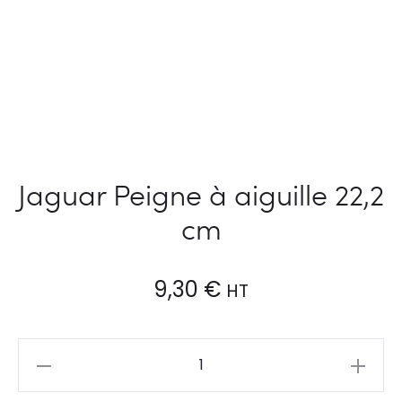
Jaguar Peigne à aiguille 22,2
cm
9,30
€
HT
Jaguar
Peigne