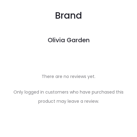
Brand
Olivia Garden
There are no reviews yet.
R
Only logged in customers who have purchased this
e
product may leave a review.
v
i
e