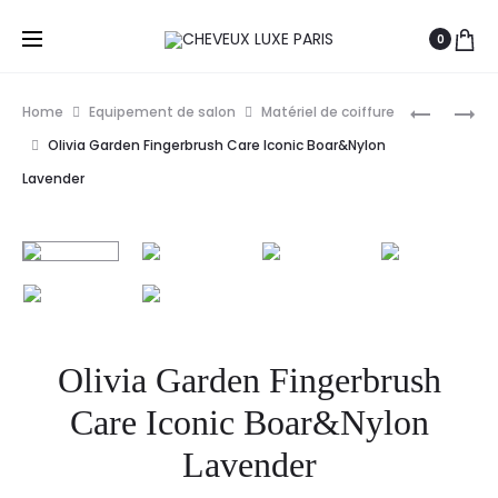
0
Prod
FRAMAR
FRAMAR
Home
Equipement de salon
Matériel de coiffure
STRAWBE
POP
navig
Olivia Garden Fingerbrush Care Iconic Boar&Nylon
SHORTCA
UP
Lavender
FEUILLES
FEUILLE
D’ALUMI
D’ALUMI
X500
STAR
STRUCK
X500
Olivia Garden Fingerbrush
Care Iconic Boar&Nylon
Lavender