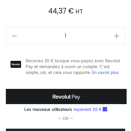
44,37
€
HT
Olivia
Garden
Fingerbrush
Care
Iconic
Boar&Nylon
Lavender
quantity
— OR —