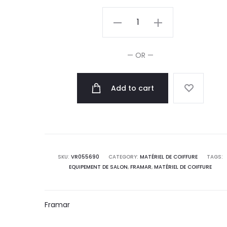
Framar
Strawberry
Shortcake
— OR —
Feuilles
d'Aluminium
Add to cart
x500
quantity
SKU:
VR055690
CATEGORY:
MATÉRIEL DE COIFFURE
TAGS:
EQUIPEMENT DE SALON
,
FRAMAR
,
MATÉRIEL DE COIFFURE
Framar