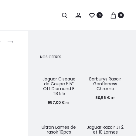
0
0
roduct
S-
OLIVIA
PRO
GARDEN
avigation
TABLE
FINGERBRUSH
NOS OFFRES
DE
CARE
TRAVAIL
ICONIC
COLORATION
BOAR&NYLON
Jaguar Ciseaux
Barburys Rasoir
de Coupe 5.5″
Gentleness
IDAHO
LAVENDER
Off Diamond E
Chrome
TB 5.5
80,55
€
HT
957,00
€
HT
Ultron Lames de
Jaguar Razoir JT2
rasoir 10pcs
et 10 Lames