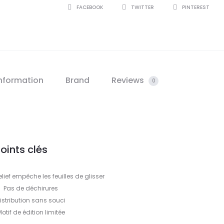
SHARE
FACEBOOK
TWITTER
PINTEREST
information
Brand
Reviews
0
oints clés
elief empêche les feuilles de glisser
Pas de déchirures
istribution sans souci
otif de édition limitée