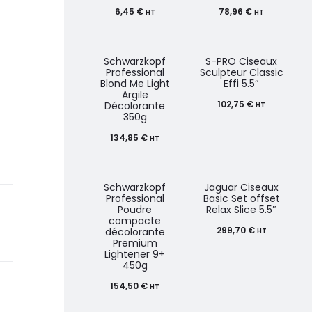
6,45
€
78,96
€
HT
HT
Schwarzkopf
S-PRO Ciseaux
Professional
Sculpteur Classic
Blond Me Light
Effi 5.5″
Argile
102,75
€
Décolorante
HT
350g
134,85
€
HT
Schwarzkopf
Jaguar Ciseaux
Professional
Basic Set offset
Poudre
Relax Slice 5.5″
compacte
299,70
€
décolorante
HT
Premium
Lightener 9+
450g
154,50
€
HT