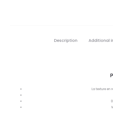
Description
Additional 
P
La texture en r
D
M