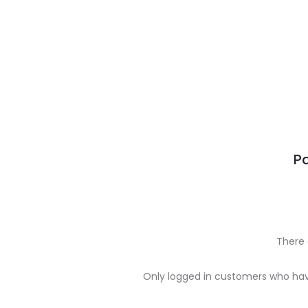
Pa
There 
R
Only logged in customers who hav
e