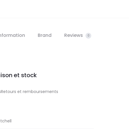
information
Brand
Reviews
0
aison et stock
aisRetours et remboursements
tchell