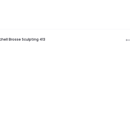
P
chell Brosse Sculpting 413
n