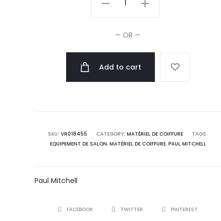
Mitchell
Brosse
— OR —
Sculpting
413
Add to cart
quantity
SKU:
VR018455
CATEGORY:
MATÉRIEL DE COIFFURE
TAGS:
EQUIPEMENT DE SALON
,
MATÉRIEL DE COIFFURE
,
PAUL MITCHELL
Paul Mitchell
SHARE
FACEBOOK
TWITTER
PINTEREST