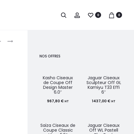
0
0
roduct
PAUL
HERCULES
MITCHELL
PEIGNE
avigation
POMPE
621/7-
NOS OFFRES
1L
376/7
Kasho Ciseaux
Jaguar Ciseaux
de Coupe Off
Sculpteur Off GL
Design Master
Kamiyu T33 Effi
6.0″
6″
967,80
€
1437,00
€
HT
HT
Saïza Ciseaux de
Jaguar Ciseaux
Coupe Classic
Off WL Pastell