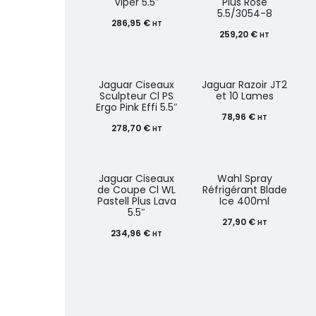
Viper 5.5″
Plus Rosé
5.5/3054-8
286,95
€
HT
259,20
€
HT
Jaguar Ciseaux
Jaguar Razoir JT2
Sculpteur Cl PS
et 10 Lames
Ergo Pink Effi 5.5″
78,96
€
HT
278,70
€
HT
Jaguar Ciseaux
Wahl Spray
de Coupe Cl WL
Réfrigérant Blade
Pastell Plus Lava
Ice 400ml
5.5″
27,90
€
HT
234,96
€
HT