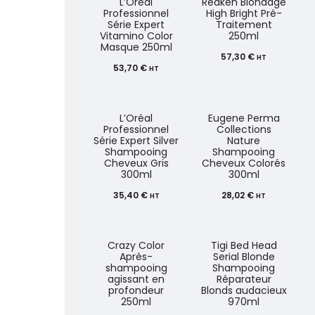
L’Oréal
Redken Blondage
Professionnel
High Bright Pré-
Série Expert
Traitement
Vitamino Color
250ml
Masque 250ml
57,30
€
HT
53,70
€
HT
L’Oréal
Eugene Perma
Professionnel
Collections
Série Expert Silver
Nature
Shampooing
Shampooing
Cheveux Gris
Cheveux Colorés
300ml
300ml
35,40
€
28,02
€
HT
HT
Crazy Color
Tigi Bed Head
Après-
Serial Blonde
shampooing
Shampooing
agissant en
Réparateur
profondeur
Blonds audacieux
250ml
970ml