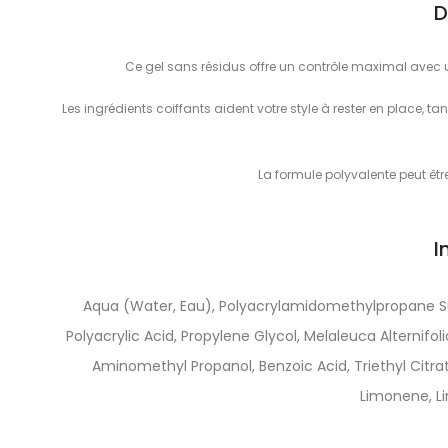
D
Ce gel sans résidus offre un contrôle maximal avec un
Les ingrédients coiffants aident votre style à rester en place, 
La formule polyvalente peut êtr
I
Aqua (Water, Eau), Polyacrylamidomethylpropane Su
Polyacrylic Acid, Propylene Glycol, Melaleuca Alternifo
Aminomethyl Propanol, Benzoic Acid, Triethyl Citr
Limonene, Lin