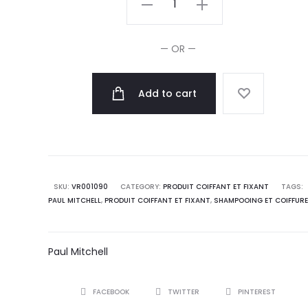
Mitchell
Gel
— OR —
Tenue
Firm
Add to cart
Hold
200ml
quantity
SKU:
VR001090
CATEGORY:
PRODUIT COIFFANT ET FIXANT
TAGS:
PAUL MITCHELL
,
PRODUIT COIFFANT ET FIXANT
,
SHAMPOOING ET COIFFUR
Paul Mitchell
SHARE
FACEBOOK
TWITTER
PINTEREST