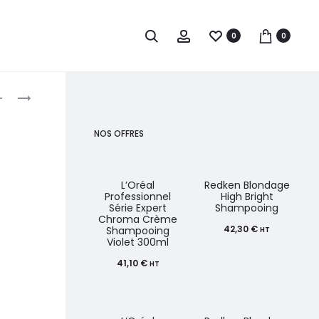
0
0
roduct
PAUL
PAUL
MITCHELL
MITCHELL
avigation
SPRAY
MOUSSE
NOS OFFRES
VOLUME
HYDROCREAM
ET
WHIP
BRILLANCE
L’Oréal
Redken Blondage
Professionnel
High Bright
300ML
Série Expert
Shampooing
Chroma Crème
42,30
€
Shampooing
HT
Violet 300ml
41,10
€
HT