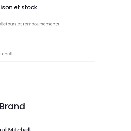
aison et stock
aisRetours et remboursements
tchell
Brand
ul Mitchell