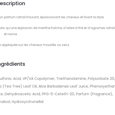
escription
 parfum rafraîchissant, épaississant les cheveux et fixant le style.
tandis qu’une explosion de menthe fraîche, d’arbre à thé et d’agrumes rafraî
et ravive.
e appliquée sur les cheveux mouillés ou secs.
ngrédients
lfonic Acid, VP/VA Copolymer, Triethanolamine, Polysorbate 20
lia (Tea Tree) Leaf Oil, Aloe Barbadensis Leaf Juice, Phenoxyethan
ate, Dehydroacetic Acid, PPG-5-Ceteth-20, Parfum (Fragrance),
alool, Hydroxycitronellal.