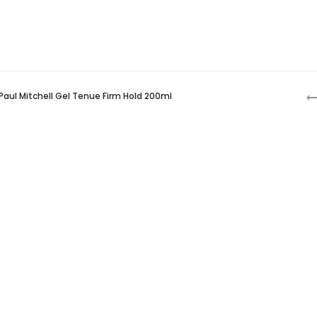
P
Paul Mitchell Gel Tenue Firm Hold 200ml
n