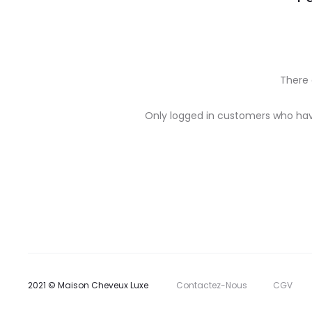
There 
R
Only logged in customers who hav
e
v
i
e
w
s
2021 © Maison Cheveux Luxe
Contactez-Nous
CGV