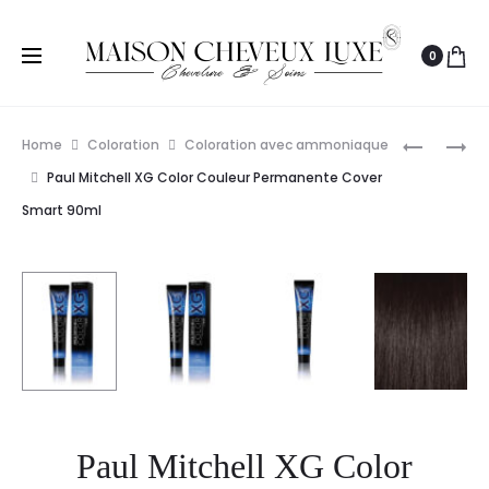
0
Prod
SCHWAR
L’ORÉAL
Home
Coloration
Coloration avec ammoniaque
PROFESS
MAJIROU
navig
Paul Mitchell XG Color Couleur Permanente Cover
BLOND
COLORAT
Smart 90ml
ME-
D’OXYDA
CRÈME
PERMANE
BLONDEU
50ML
À
ÉCLAIRCI
60ML
Paul Mitchell XG Color