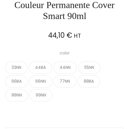
Couleur Permanente Cover
Smart 90ml
44,10
€
HT
color
33NN
44BA
44NN
55NN
66BA
66NN
77NN
88BA
88NN
99NN