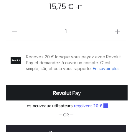
15,75
€
HT
Sibel
Comb
Carbon
Line
CM
22.2
quantity
— OR —