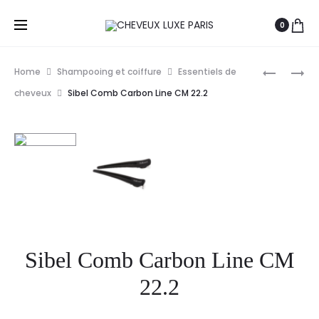
0
Prod
S-
FRAMAR
Home
Shampooing et coiffure
Essentiels de
PRO
ENSEMBL
navig
cheveux
Sibel Comb Carbon Line CM 22.2
VAPORIS
DE
BALLE
PINCEAU
À
À
MICRODI
TEINTER
340ML
LES
CHEVEUX
VARIETY
X3
Sibel Comb Carbon Line CM
22.2