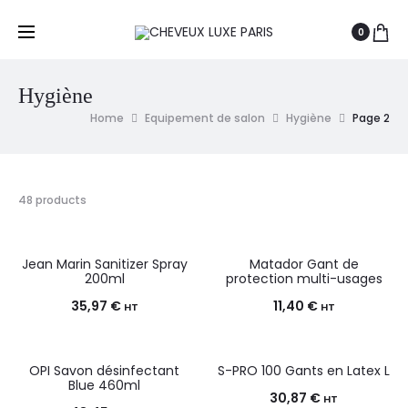
0
Hygiène
Home
Equipement de salon
Hygiène
Page 2
48 products
Jean Marin Sanitizer Spray
Matador Gant de
200ml
protection multi-usages
35,97
€
11,40
€
HT
HT
OPI Savon désinfectant
S-PRO 100 Gants en Latex L
Blue 460ml
30,87
€
HT