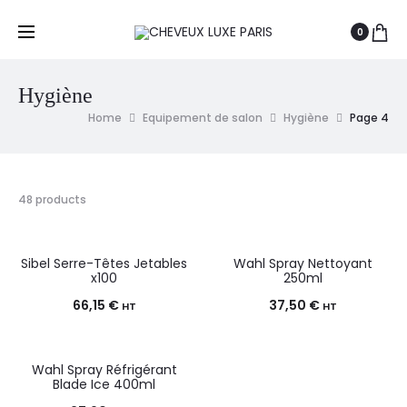
0
Hygiène
Home
Equipement de salon
Hygiène
Page 4
48 products
Sibel Serre-Têtes Jetables
Wahl Spray Nettoyant
x100
250ml
66,15
€
37,50
€
HT
HT
Wahl Spray Réfrigérant
Blade Ice 400ml