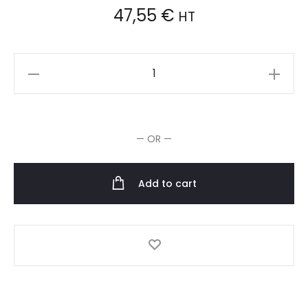
47,55
€
HT
Sibel
Cello-
Light
15cmx500m
— OR —
Pre-
cut
quantity
Add to cart