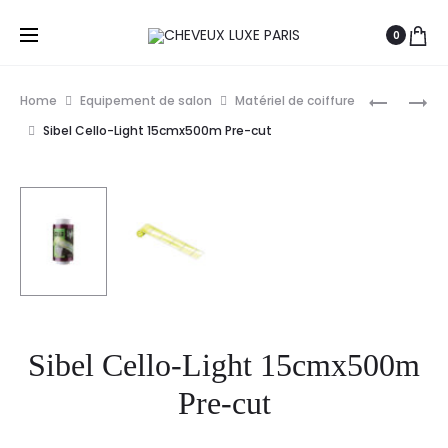
0
Prod
S-
HERCULE
Home
Equipement de salon
Matériel de coiffure
PRO
PEIGNE
navig
Sibel Cello-Light 15cmx500m Pre-cut
GANTS
DE
JETABLES
COUPE
EN
SÄGEMA
VINYLE
1637/8.5-
BLANCS
480/8.5
L
X100
Sibel Cello-Light 15cmx500m
Pre-cut