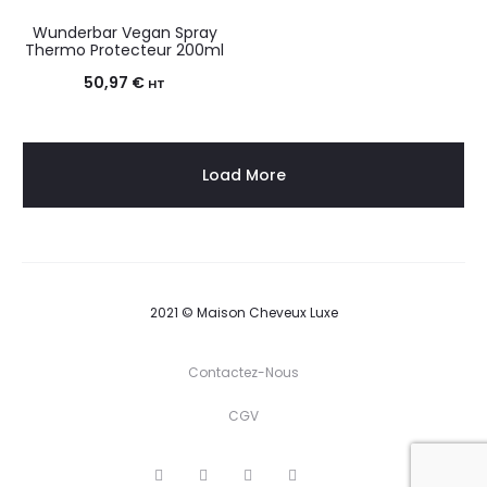
Wunderbar Vegan Spray
Thermo Protecteur 200ml
50,97
€
HT
Load More
2021 © Maison Cheveux Luxe
Contactez-Nous
CGV
T
F
I
P