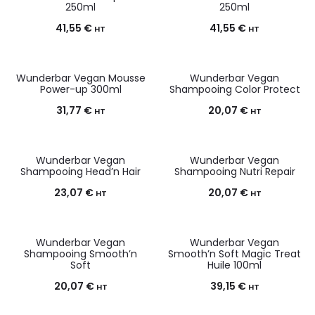
250ml
250ml
41,55
€
41,55
€
HT
HT
Wunderbar Vegan Mousse
Wunderbar Vegan
Power-up 300ml
Shampooing Color Protect
31,77
€
20,07
€
HT
HT
Wunderbar Vegan
Wunderbar Vegan
Shampooing Head’n Hair
Shampooing Nutri Repair
23,07
€
20,07
€
HT
HT
Wunderbar Vegan
Wunderbar Vegan
Shampooing Smooth’n
Smooth’n Soft Magic Treat
Soft
Huile 100ml
20,07
€
39,15
€
HT
HT