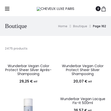
0
Boutique
Home
Boutique
Page 162
2475 products
Wunderbar Vegan Color
Wunderbar Vegan Color
Protect Sheer Silver Après-
Protect Sheer Silver
Shampooing
Shampooing
29,25
€
20,07
€
HT
HT
Wunderbar Vegan Lacque
Fix-It 500ml
36,57
€
HT