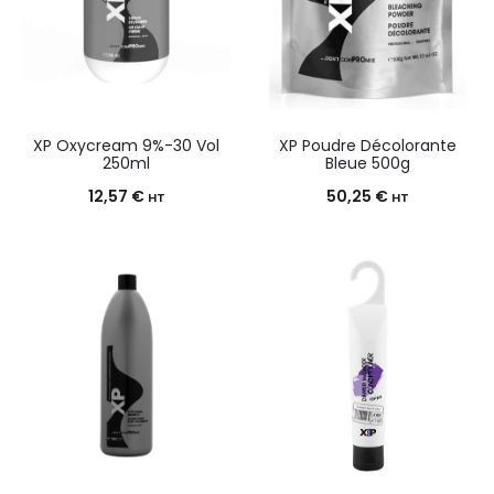
XP Oxycream 9%-30 Vol
XP Poudre Décolorante
250ml
Bleue 500g
12,57
€
50,25
€
HT
HT