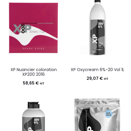
XP Nuancier coloration
XP Oxycream 6%-20 Vol 1L
XP200 2016
29,07
€
HT
58,65
€
HT