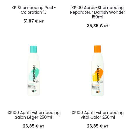
XP Shampooing Post-
XP100 Après-Shampooing
Coloration 1L
Reparateur Danish Wonder
150ml
51,87
€
HT
35,85
€
HT
XP100 Après-shampooing
XP100 Après-shampooing
Salon Léger 250ml
Vital Color 250ml
26,85
€
26,85
€
HT
HT