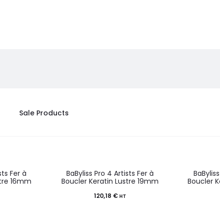
Sale Products
sts Fer à
BaByliss Pro 4 Artists Fer à
BaByliss
stre 16mm
Boucler Keratin Lustre 19mm
Boucler 
120,18
€
HT