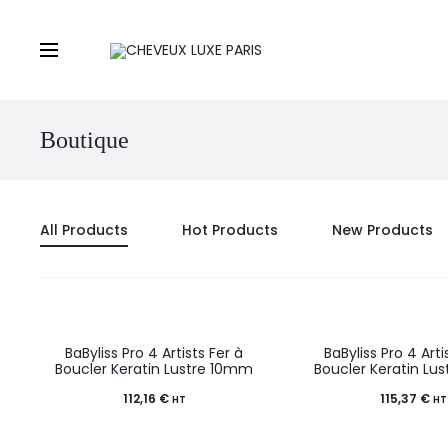
Boutique
All Products
Hot Products
New Products
BaByliss Pro 4 Artists Fer à
BaByliss Pro 4 Arti
Boucler Keratin Lustre 10mm
Boucler Keratin Lu
112,16
€
115,37
€
HT
HT