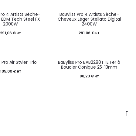
Pro 4 Artists Sèche-
BaByliss Pro 4 Artists Sèche-
EDM Tech Steel FX
Cheveux Léger Stellato Digital
2000W
2400W
291,06
€
291,06
€
HT
HT
 Pro Air Styler Trio
BaByliss Pro BAB2280TTE Fer à
Boucler Conique 25-13mm
105,00
€
HT
88,20
€
HT