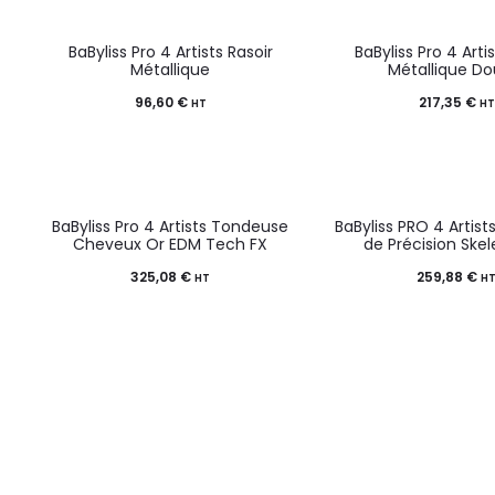
BaByliss Pro 4 Artists Rasoir
BaByliss Pro 4 Arti
Métallique
Métallique Do
96,60
€
217,35
€
HT
HT
BaByliss Pro 4 Artists Tondeuse
BaByliss PRO 4 Artis
Cheveux Or EDM Tech FX
de Précision Ske
325,08
€
259,88
€
HT
H