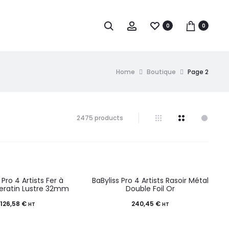
0
0
Home
Boutique
Page 2
2475 products
 Pro 4 Artists Fer à
BaByliss Pro 4 Artists Rasoir Métal
Keratin Lustre 32mm
Double Foil Or
126,58
€
240,45
€
HT
HT