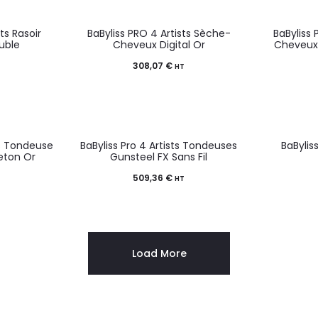
sts Rasoir
BaByliss PRO 4 Artists Sèche-
BaByliss 
uble
Cheveux Digital Or
Cheveux 
308,07
€
HT
ts Tondeuse
BaByliss Pro 4 Artists Tondeuses
BaByliss
leton Or
Gunsteel FX Sans Fil
509,36
€
T
HT
Load More