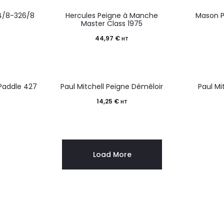
4/8-326/8
Hercules Peigne à Manche
Mason P
Master Class 1975
44,97
€
HT
 Paddle 427
Paul Mitchell Peigne Démêloir
Paul Mi
14,25
€
HT
Load More