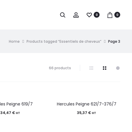
0
0
Home
Products tagged “Essentiels de cheveux”
Page 3
66 products
les Peigne 619/7
Hercules Peigne 621/7-376/7
34,47
€
35,37
€
HT
HT