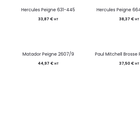
Hercules Peigne 631-445
Hercules Peigne 66
33,87
€
38,37
€
HT
HT
Matador Peigne 2607/9
Paul Mitchell Brosse
44,97
€
37,50
€
HT
HT