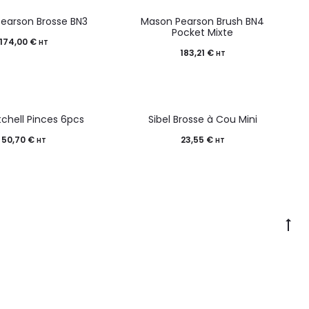
earson Brosse BN3
Mason Pearson Brush BN4
Pocket Mixte
174,00
€
HT
183,21
€
HT
tchell Pinces 6pcs
Sibel Brosse à Cou Mini
50,70
€
23,55
€
HT
HT