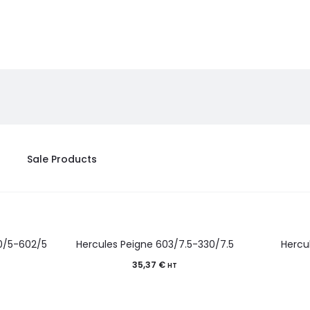
Sale Products
0/5-602/5
Hercules Peigne 603/7.5-330/7.5
Hercu
35,37
€
HT